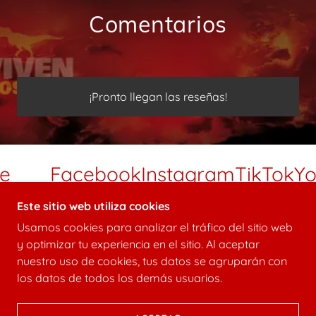
Comentarios
¡Pronto llegan las reseñas!
e
Facebook
Instagram
TikTok
Yo
Este sitio web utiliza cookies
Usamos cookies para analizar el tráfico del sitio web
COPYRIGHT © 2025 VIVEN DINOSAURIOS -
y optimizar tu experiencia en el sitio. Al aceptar
TODOS LOS DERECHOS RESERVADOS.
nuestro uso de cookies, tus datos se agruparán con
los datos de todos los demás usuarios.
CON TECNOLOGÍA DE